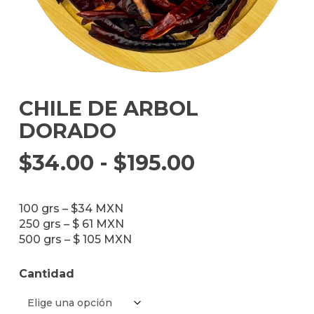
CHILE DE ARBOL
DORADO
Rango
$
34.00
-
$
195.00
de
precios:
100 grs – $34 MXN
desde
250 grs – $ 61 MXN
500 grs – $ 105 MXN
$34.00
hasta
Cantidad
$195.00