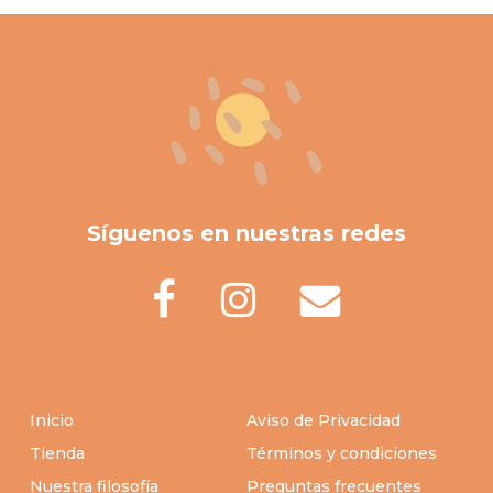
se
$30.00
se
$40.00
pueden
hasta
pueden
hasta
elegir
$146.00
elegir
$209.00
en
en
la
la
página
página
de
de
producto
producto
Síguenos en nuestras redes
Inicio
Aviso de Privacidad
Tienda
Términos y condiciones
Nuestra filosofía
Preguntas frecuentes