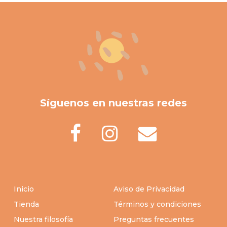
elegir
$329.00
elegir
elegir
$104.00
hasta
en
en
en
$170.00
la
la
la
página
página
página
de
de
de
producto
producto
producto
Síguenos en nuestras redes
Inicio
Aviso de Privacidad
Tienda
Términos y condiciones
Nuestra filosofía
Preguntas frecuentes