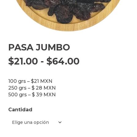
PASA JUMBO
Rango
$
21.00
-
$
64.00
de
precios:
100 grs – $21 MXN
desde
250 grs – $ 28 MXN
500 grs – $ 39 MXN
$21.00
hasta
Cantidad
$64.00